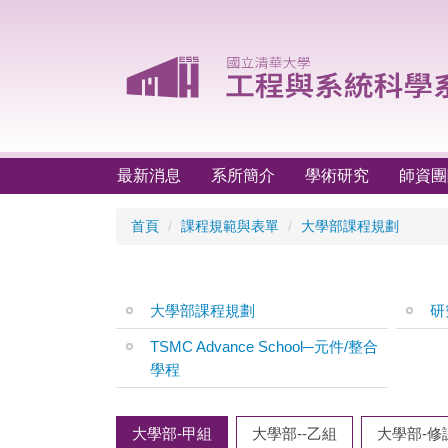
跳
到
主
要
內
容
區
最新消息
系所簡介
學術研究
師資團
首頁
課程規範與表單
大學部課程規劃
大學部課程規劃
研
TSMC Advance School─元件/整合
學程
大學部-甲組
大學部--乙組
大學部-修