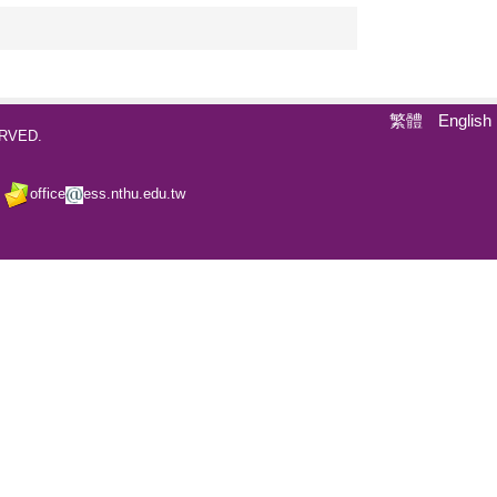
繁體
English
ERVED.
4
office
ess.nthu.edu.tw