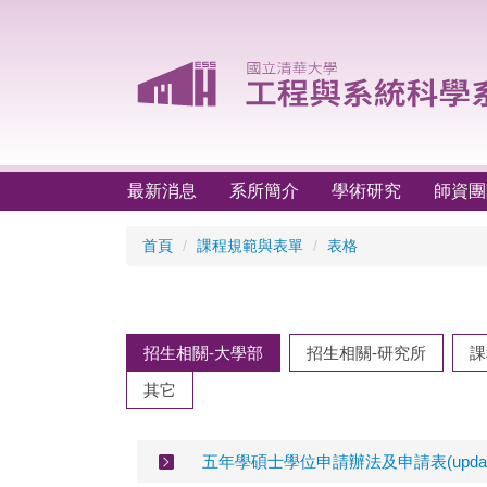
跳
到
主
要
內
容
區
最新消息
系所簡介
學術研究
師資團
首頁
課程規範與表單
表格
招生相關-大學部
招生相關-研究所
課
其它
五年學碩士學位申請辦法及申請表(update 1