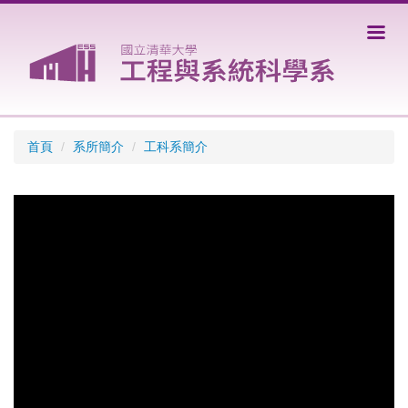
跳
到
主
要
內
容
區
首頁
系所簡介
工科系簡介