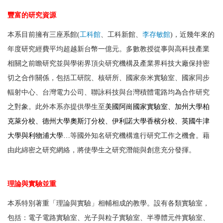
豐富的研究資源
本系目前擁有
三
座系館(
工科館
、工科新館、
李存敏館
)，近幾年來的
年度研究經費平均超越新台幣一億元。多數教授從事與高科技產業
相關之前瞻研究並與學術界頂尖研究機構及產業界科技大廠保持密
切之合作關係，包括工研院、核研所、國家奈米實驗室、國家同步
輻射中心、台灣電力公司、
聯詠科技
與台灣積體電路均為合作研究
之對象。此外本系亦提供學生至
美國阿崗國家實驗室、加州大學柏
克萊分校、德州大學奧斯汀分校、伊利諾大學香檳分校
、
英國牛津
大學
與利物浦大學
…
等國外知名研究機構進行研究工作之機會。藉
由此綿密之研究網絡，將使學生之研究潛能與創意充分發揮。
理論與實驗並重
本系特別著重「理論與實驗」相輔相成的教學。設有各類實驗室，
包括：電子電路實驗室、光子與粒子實驗室、半導體元件實驗室、