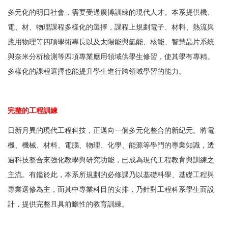
多元化的明日社會，需要受過廣博訓練的現代人才。本系提供機、
電、材
、物理
課程多樣化的選擇，課程上規劃電子、材料、熱流與
應用
物理等四項學術專長以及
太陽能與氫能、核能
、
智慧晶片
系統
與
奈米分析檢測
等
四
項專業應用領域供學生修習，使其學有專精。
多樣化的課程選擇也能提升學生進行跨領域學習的能力。
完整的工程訓練
日新月異的現代工程科技，正邁向一個多元化整合的新紀元。將電
機、機械、材料、電腦、物理、化學、能源等學門的專業知識，透
過科技整合來強化教學與研究功能，已成為現代工程教育與訓練之
主流。有鑑於此，本系所規劃的必修課乃以基礎科學、基礎工程與
專業選修為主，而其中專業科目的安排，乃針對工程科系學生而設
計，提供完整且具前瞻性的教育訓練。