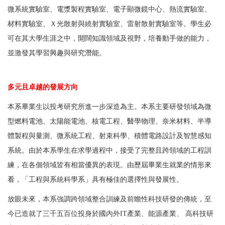
微系統實驗室、電漿製程實驗室、電子顯微鏡中心、熱流實驗室、
材料實驗室、Ｘ光散射與繞射實驗室、雷射散射實驗室等。
學生必
可在其大學生涯之中，開闊知識領域及視野
，
培養動手做的能力，
並激發其學習興趣與研究潛能。
多元且卓越的發展方向
本系畢業生以投考研究所進一步深造為主。本系主要研發領域為微
型燃料電池、太陽能電池
、
核
電
工
程、醫學物理、奈米
材料
、半導
體製程與量測
、微
系統工程
、
射束科學、積體電路設計及智慧感知
系統
。由於本系學生在求學過程中，接受了完整
且跨領域
的工程訓
練，在各個領域皆有相當優異的表現。由歷屆畢業生就業的情形來
看，「工程與系統科學系」具有極佳的選擇性與發展性。
放眼未來，本系強調跨領域整合訓練及前瞻性科技研發的傳統，至
今已造就了三千五百位投身於國內外IT產業、能源產業、 高科技研