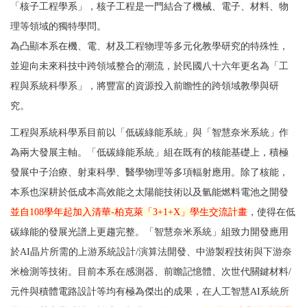
「核子工程學系」，核子工程是一門結合了機械、電子、材料、物
理等領域的獨特學問。
為凸顯本系在機、電、材及工程物理等多元化教學研究的特殊性，
並迎向未來科技中跨領域整合的潮流，於民國八十六年更名為「工
程與系統科學系」，將豐富的資源投入前瞻性的跨領域教學與研
究。
工程與系統科學系目前以「低碳綠能系統」與「智慧奈米系統」作
為兩大發展主軸。「低碳綠能系統」組在既有的核能基礎上，積極
發展中子治療、射束科學、醫學物理等多項輻射應用。除了核能，
本系也深耕於低成本高效能之太陽能技術以及氫能燃料電池之開發
並自108學年起加入清華-柏克萊「3+1+X」學生交流計畫
，使得在低
碳綠能的發展光譜上更趨完整。「智慧奈米系統」組致力開發應用
於AI晶片所需的上游系統設計/演算法開發、中游製程技術與下游奈
米檢測等技術。目前本系在感測器、前瞻記憶體、次世代關鍵材料/
元件與積體電路設計等均有極為傑出的成果，在人工智慧AI系統所