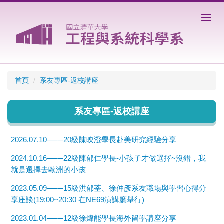
跳
到
主
要
內
容
區
首頁
系友專區-返校講座
系友專區-返校講座
2026.07.10───20級陳映澄學長赴美研究經驗分享
2024.10.16───22級陳郁仁學長-小孩子才做選擇~沒錯，我
就是選擇去歐洲的小孩
2023.05.09───15級洪郁荃、徐仲彥系友職場與學習心得分
享座談(19:00~20:30 在NE69演講廳舉行)
2023.01.04───12級徐煒能學長海外留學講座分享