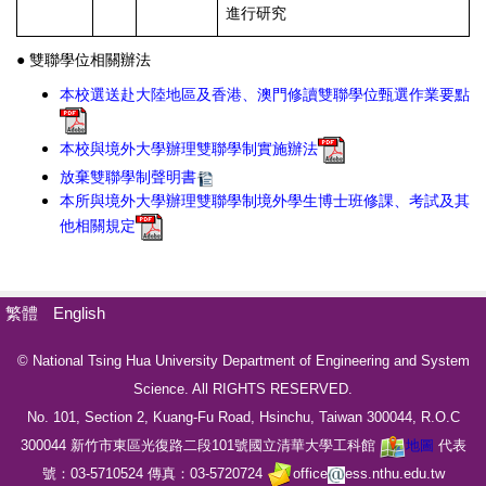
進行研究
● 雙聯學位相關辦法
本校選送赴大陸地區及香港、澳門修讀雙聯學位甄選作業要點
本校與境外大學辦理雙聯學制實施辦法
放棄雙聯學制聲明書
本所與境外大學辦理雙聯學制境外學生博士班修課、考試及其
他相關規定
繁體
English
© National Tsing Hua University Department of Engineering and System
Science. All RIGHTS RESERVED.
No. 101, Section 2, Kuang-Fu Road, Hsinchu, Taiwan 300044, R.O.C
300044
新竹市東區光復路二段
101
號國立清華大學工科館
地圖
代表
號：
03-5710524
傳真
：
03-5720724
office
ess.nthu.edu.tw