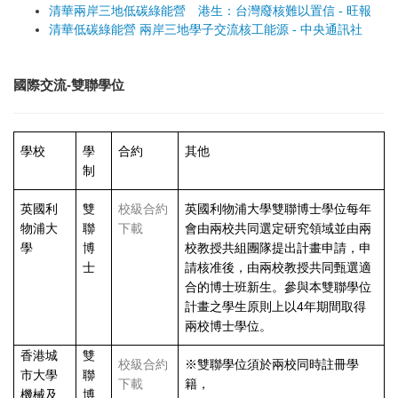
清華兩岸三地低碳綠能營 港生：台灣廢核難以置信 - 旺報
清華低碳綠能營 兩岸三地學子交流核工能源 - 中央通訊社
國際交流-雙聯學位
學校
學
合約
其他
制
英國利
雙
校級合約
英國利物浦大學雙聯博士學位每年
物浦大
聯
下載
會由兩校共同選定研究領域並由兩
學
博
校教授共組團隊提出計畫申請，申
士
請核准後，由兩校教授共同甄選適
合的博士班新生。參與本雙聯學位
計畫之學生原則上以
4
年期間取得
兩校博士學位。
香港城
雙
校級合約
※雙聯學位須於兩校同時註冊學
市大學
聯
下載
籍，
機械及
博