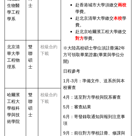
赴香港城市大學須繳交
兩校
生物醫
士
。
學費
學工程
赴北京清華大學繳交
本校
學
學系
。
費
赴北京哈爾濱工程大學繳交
對方
學費。
北京清
雙
校級合約
※大陸高校碩士學位須註冊滿2年
華大學
聯
下載
方可領取畢業證書(畢業與學位分
工程物
碩
開)
理系
士
日程參考
1月-3月：準備文件、送系所與本
校審查
哈爾濱
雙
校級合約
4月：送至對方學校與院系審查
工程大
聯
下載
5月：審查結果
學核科
碩
學與技
士
6月：寄發錄取通知與報到注意事
術學院
項
9月：前往對方學校註冊、修課與