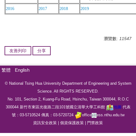
2016
2017
2018
2019
瀏覽數:
11547
友善列印
分享
繁體
English
© National Tsing Hua University Department of Engineering and System
Science. All RIGHTS RESERVED.
No. 101, Section 2, Kuang-Fu Road, Hsinchu, Taiwan 300044, R.O.C
300044
新竹市東區光復路二段
101
號國立清華大學工科館
地圖
代表
號：
03-5710524
傳真
：
03-5720724
office
ess.nthu.edu.tw
資訊安全政策
|
個資保護政策
|
門禁政策