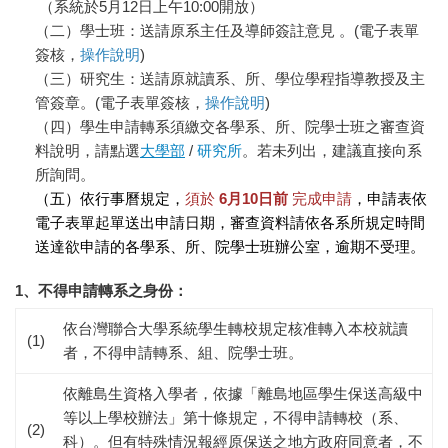
（系統於5月12日上午10:00開放）
（二）學士班：送請原系主任及導師簽註意見 。(電子表單
簽核，
操作說明
)
（三）研究生：送請原就讀系、所、學位學程指導教授及主
管簽章。(電子表單簽核，
操作說明
)
（四）學生申請轉系須繳交各學系、所、院學士班之審查資
料說明，請點選
大學部
/
研究所
。若未列出，建議直接向系
所詢問。
（五）依行事曆規定，
須於
6月10日前
完成申請
，申請表依
電子表單起單送出申請日期，審查資料請依各系所規定時間
送達欲申請的各學系、所、院學士班辦公室，逾期不受理。
1、不得申請轉系之身份：
依台灣聯合大學系統學生轉校規定核准轉入本校就讀
(1)
者，不得申請轉系、組、院學士班。
依離島生資格入學者，依據「離島地區學生保送高級中
等以上學校辦法」第十條規定，不得申請轉校（系、
(2)
科）。但有特殊情況報經原保送之地方政府同意者，不