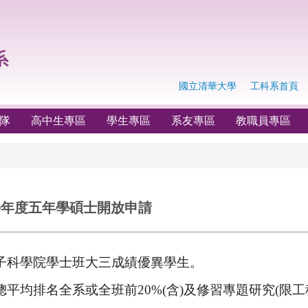
國立清華大學
工科系首頁
隊
高中生專區
學生專區
系友專區
教職員專區
學年度五年學碩士開放申請
子科學院學士班大三成績優異學生。
總平均排名全系或全班前
20
%(
含
)
及修習專題研究
(
限工