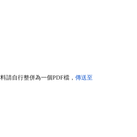
資料請自行整併為一個
P
DF
檔，
傳送至