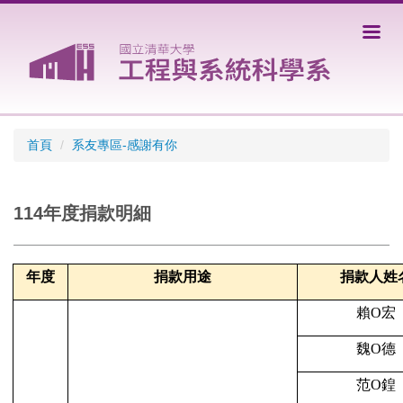
跳
到
主
要
內
容
區
首頁
系友專區-感謝有你
114年度捐款明細
年度
捐款用途
捐款人姓
賴
O
宏
魏
O
德
范
O
鍠