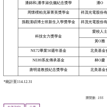
潘錦和
,
潘李淑伉儷紀念獎學
潘
O
周懷樸柏克萊菁英獎學金
祥茂光電
股份
孫觀漢碩博士班新生入學獎學金
祥茂光電
股份
愛校人
科技女力獎學金
黃
O
雅
NE72
畢業
50
週年基金
北美基金
NE89
系友傳承基金
林
O
慶
唐明道教授紀念獎學金
北美基金
*
統計至
114.12.31
瀏覽數:
155