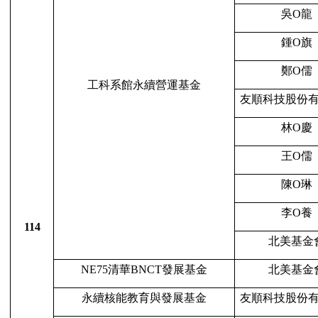
吳
O
龍
鍾
O
旗
鄭
O
儒
工科系館永續營運基金
友順科技股份
林
O
慶
王
O
儒
陳
O
琳
李
O
養
114
北美基金
NE75
清華
BNCT
發展基金
北美基金
永續核能教育與發展基金
友順科技股份