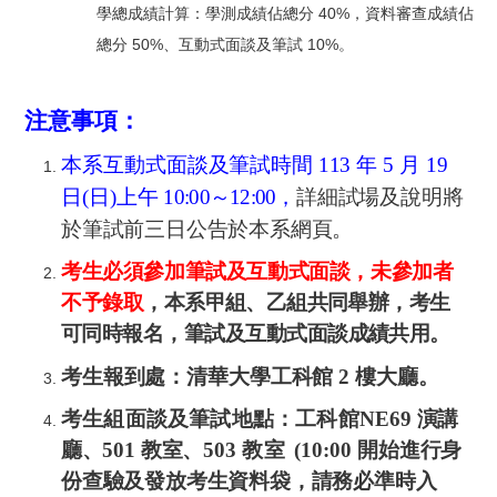
注意事項：
本系互動式面談及筆試時間
113
年
5
月
19
日
(
日
)
上午
10:00
～
12:00
，
詳細試場
及說明將
於筆試前三日公告於本系網頁。
考生必須參加筆試及互動式面談，未參加者
不予錄取
，本系甲組、乙組共同舉
辦，考生
可同時報名，筆試及互動式面談成績共用。
考生報到處：清華大學工科館
2
樓大廳。
考生組面談及筆試地點：工科館
NE69
演講
廳、
501
教室、
503
教室
(10:00
開
始進行身
份查驗及發放考生資料袋，請務必準時入