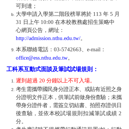
可到達；
大學申請入學第二階段榜單將於
113
年
5
月
31
日上午
10:00
在本校教務處招生策略中
心網頁公告，網址：
http://admission.nthu.edu.tw/
。
本系聯絡電話：
03-5742663
、
e-mail
：
office@ess.nthu.edu.tw
。
工科系互動式面談及筆試試場規則：
遲到超過
20
分鐘以上不可入場。
考生需攜帶國民身分證正本、或貼有近照之身
分證明文件正本，供筆試前做身
份查驗；未攜
帶身分證件者，需簽立切結書、拍照存證供日
後查驗，並依本校
試場規則扣減筆試成績
2
分。