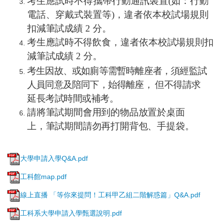
考生應試時不得攜帶行動通訊裝置
(
如：行動
電話、穿戴式裝置等
)
，違者依本校試場規則
扣減筆試成績
2
分。
考生應試時不得飲食，違者依本校試場規則扣
減筆試成績
2
分。
考生因故、或如廁等需暫時離座者，須經監試
人員同意及陪同下，始得離座，
但不得請求
延長考試時間或補考。
請將筆試期間會用到的物品放置於桌面
上，筆試期間請勿再打開背包、手提袋。
大學申請入學Q&A.pdf
工科館map.pdf
線上直播 「等你來提問！工科甲乙組二階解惑篇」Q&A.pdf
工科系大學申請入學甄選說明.pdf