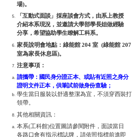
場
)
。
「互動式面談」採座談會方式，由系上教授
介紹本系現況，並邀請大學部學長姐做經驗
分享，希望協助學生瞭解工科系。
家長說明會地點：綠能館
204
室
(
綠能館
207
室為家長休息區
)
。
注意事項：
請攜帶：國民身分證正本、或貼有近照之身分
證明文件正本，供筆試前做身份
查驗；
學生當日服裝以舒適整潔為宜，不須穿西裝打
領帶。
其他相關資訊：
本系
(
工科館
)
位置圖請參閱附件，面談當日
各路口會有指示標誌牌，請依照指標前進即