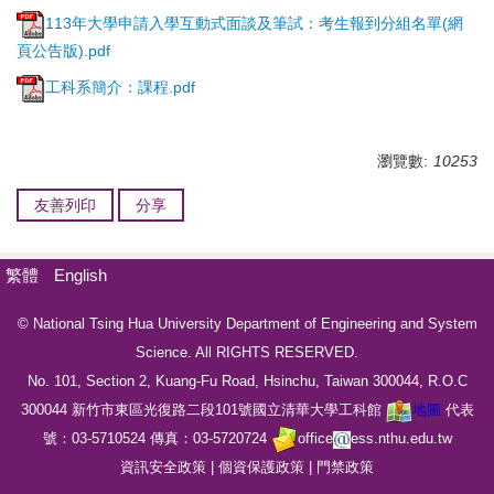
113年大學申請入學互動式面談及筆試：考生報到分組名單(網
頁公告版).pdf
工科系簡介：課程.pdf
瀏覽數:
10253
友善列印
分享
繁體
English
© National Tsing Hua University Department of Engineering and System
Science. All RIGHTS RESERVED.
No. 101, Section 2, Kuang-Fu Road, Hsinchu, Taiwan 300044, R.O.C
300044
新竹市東區光復路二段
101
號國立清華大學工科館
地圖
代表
號：
03-5710524
傳真
：
03-5720724
office
ess.nthu.edu.tw
資訊安全政策
|
個資保護政策
|
門禁政策