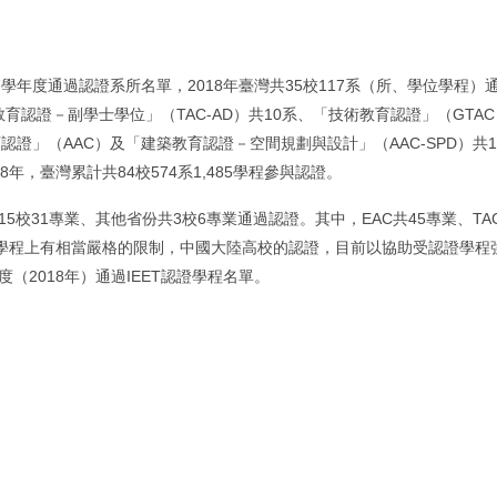
07學年度通過認證系所名單，2018年臺灣共35校117系（所、學位學程）
育認證－副學士學位」（TAC-AD）共10系、「技術教育認證」（GTAC
證」（AAC）及「建築教育認證－空間規劃與設計」（AAC-SPD）共1系
年，臺灣累計共84校574系1,485學程參與認證。
5校31專業、其他省份共3校6專業通過認證。其中，EAC共45專業、TAC及
外學程上有相當嚴格的限制，中國大陸高校的認證，目前以協助受認證學程強
度（2018年）通過IEET認證學程名單。