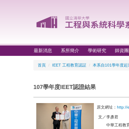
跳
到
主
要
內
容
區
最新消息
系所簡介
學術研究
師資團
首頁
IEET 工程教育認証
本系自101學年度起
107學年度IEET認證結果
原文網址：
http:/
文／李彥君
中華工程教育