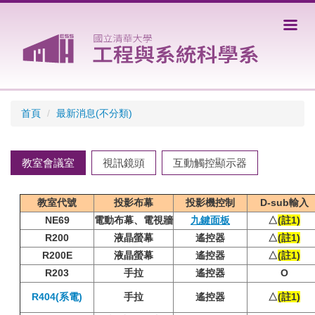
跳
到
主
要
內
容
區
首頁
最新消息(不分類)
教室會議室
視訊鏡頭
互動觸控顯示器
教室代號
投影布幕
投影機控制
D-sub輸入
NE69
電動布幕、電視牆
九鍵面板
△
(註1)
R200
液晶螢幕
遙控器
△
(註1)
R200E
液晶螢幕
遙控器
△
(註1)
R203
手拉
遙控器
O
R404(系電)
手拉
遙控器
△
(註1)