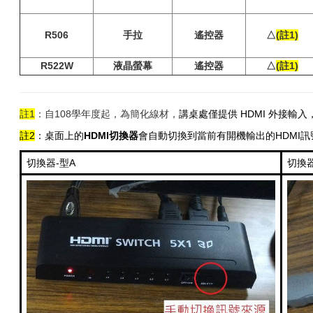
R506
手拉
遙控器
△
(註1)
R522W
液晶螢幕
遙控器
△
(註1)
註1
：自108學年度起，為簡化線材，
講桌處僅提供 HDMI 外接輸入
註2
：桌面上的
HDMI切換器
會自動切換到當前有開機輸出的HDMI訊
切換器-型A
切換器