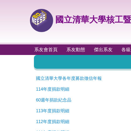
跳
到
主
國立清華大學核工暨
要
內
容
區
系友會首頁
系友動態
傑出系友
各級
國立清華大學各年度募款徵信年報
114年度捐款明細
60週年捐款紀念品
113年度捐款明細
112年度捐款明細