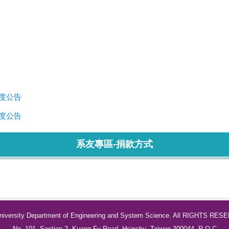
年度公告
年度公告
系友專區-捐款方式
University Department of Engineering and System Science. All RIGHTS RES
No. 101, Section 2, Kuang-Fu Road, Hsinchu, Taiwan 300044, R.O.C