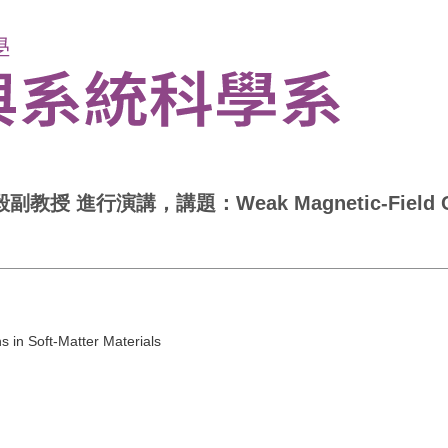
演講，講題：Weak Magnetic-Field Control of
 in Soft-Matter Materials