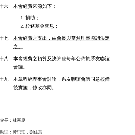
十六
本會經費來源如下：
捐助；
校務基金孳息；
十七
本會經費之支出，由會長與當然理事協調決定
之。
十八
本會經費之預算及決算應每年公佈於系友聯誼
會議。
十九
本章程經理事會討論，系友聯誼會議同意核備
後實施，修改亦同。
會長：林憲慶
助理：黃思玨，劉佳慧