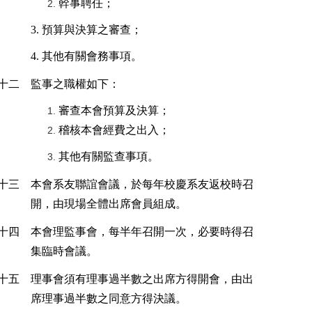
幹事聘任；
3.
預算與決算之審查；
4.
其他有關會務事項。
十二
監事之職權如下：
審查本會預算及決算；
稽核本會經費之出入；
其他有關監查事項。
十三
本會系友聯誼會議，於每年校慶系友返校時召
開，由現場全體出席會員組成。
十四
本會理監事會，每半年召開一次，必要時得召
集臨時會議。
十五
理事會須有理事過半數之出席方得開會，由出
席理事過半數之同意方得決議。