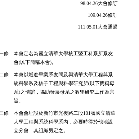
98.04.26
大會修訂
109.04.26
修訂
111.05.01
大會通過
一條
本會定名為國立清華大學核工暨工科系所系友
會
(
以下簡稱本會
)
。
二條
本會以増進畢業系友間及與清華大學工程與系
統科學系及核子工程與科學研究所
(
以下簡稱母
系
)
之情誼，協助發展母系之教學研究工作為宗
旨。
三條
本會會址設於新竹市光復路二段
101
號國立清華
大學工程與系統科學系內，必要時得於他地設
立分會，其組織另定之。