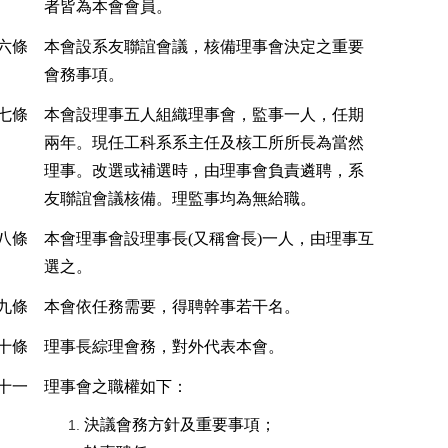
者皆為本會會員。
六條
本會設系友聯誼會議，核備理事會決定之重要
會務事項。
七條
本會設理事五人組織理事會，監事一人，任期
兩年。現任工科系系主任及核工所所長為當然
理事。改選或補選時，由理事會負責遴聘，系
友聯誼會議核備。理監事均為無給職。
八條
本會理事會設理事長
(
又稱會長
)
一人，由理事互
選之。
九條
本會依任務需要，得聘幹事若干名。
十條
理事長綜理會務，對外代表本會。
十一
理事會之職權如下：
決議會務方針及重要事項；