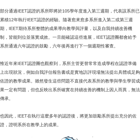
部分通過IEET認證的系所即將於105學年度進入第三週期，代表該系所已
累積12年執行IEET認證的經驗。隨著愈來愈多系所進入第二或第三週
期，IEET期待系所整體的成果導向教學與評量，以及自我持續改善機
制，皆能到位並落實成效。一旦能確認這些進展，IEET認證團都會給予
系所通過六年認證的鼓勵，六年後再進行下一個週期性審查。
惟近年來IEET認證團也觀察到，系所主管更替常常造成學程在認證準備
上出現狀況，例如自我評估報告書或是實地訪評現場無法提出具體或足夠
佐證的教學成果。雖然發生這些問題不直接代表系所的教學與學生學習成
果一定有問題，但也反映出系所確實在持續改善的機制上因人而異，無法
傳承。
也因此，IEET在執行這麼多年的認證後，將更加鼓勵系所提出充分的佐
證，證明系所在教學上的成果。